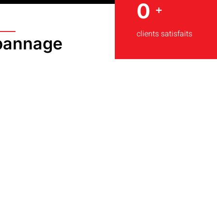
0
+
clients satisfaits
pannage