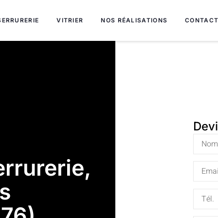
SERRURERIE
VITRIER
NOS RÉALISATIONS
CONTAC
Dev
rrurerie,
ts
(76)