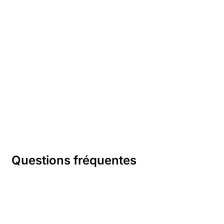
Pour tout besoin de volets roulants, serrurerie ou vitrerie, faites
appel à Atout Depann. Nous vous garantissons une intervention
sous 24h.
Questions fréquentes