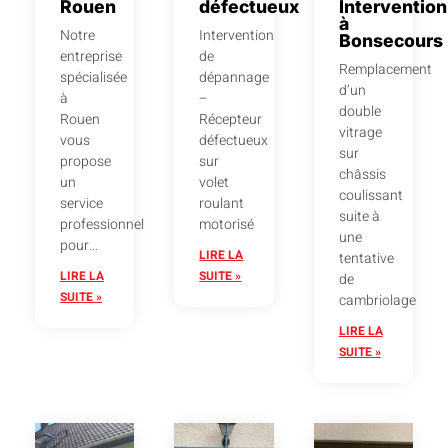
Rouen
défectueux
Intervention
à
Notre
Intervention
Bonsecours
entreprise
de
Remplacement
spécialisée
dépannage
d’un
à
–
double
Rouen
Récepteur
vitrage
vous
défectueux
sur
propose
sur
châssis
un
volet
coulissant
service
roulant
suite à
professionnel
motorisé
une
pour…
LIRE LA
tentative
LIRE LA
SUITE »
de
SUITE »
cambriolage
LIRE LA
SUITE »