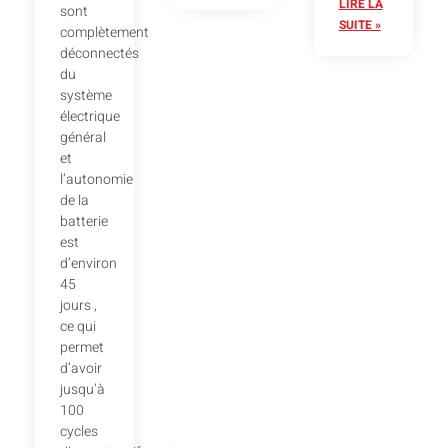
LIRE LA
sont
SUITE »
complètement
déconnectés
du
système
électrique
général
et
l’autonomie
de la
batterie
est
d’environ
45
jours ,
ce qui
permet
d’avoir
jusqu’à
100
cycles