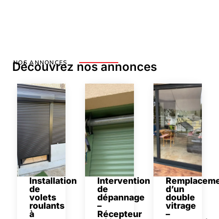
NOS ANNONCES
Découvrez nos annonces
Installation
Intervention
Remplaceme
de
de
d’un
volets
dépannage
double
roulants
–
vitrage
à
Récepteur
–