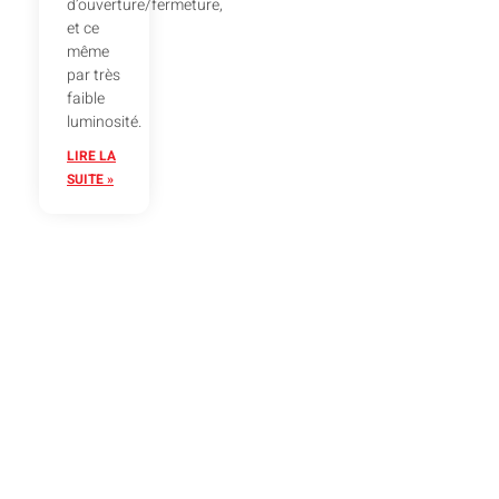
d’ouverture/fermeture,
et ce
même
par très
faible
luminosité.
LIRE LA
SUITE »
Prêts à vous aider : Contactez Atout
Depann