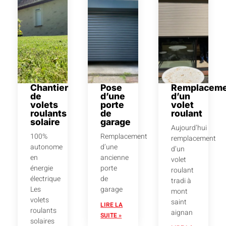
Chantier
Pose
Remplaceme
de
d’une
d’un
volets
porte
volet
roulants
de
roulant
solaire
garage
Aujourd’hui
100%
Remplacement
remplacement
autonome
d’une
d’un
en
ancienne
volet
énergie
porte
roulant
électrique
de
tradi à
Les
garage
mont
volets
saint
LIRE LA
roulants
aignan
SUITE »
solaires