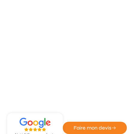
ATOUT DÉPANN' - ENTREPRISE DE SERRURERIE ET
VITRERIE
Intervention volet roulant express
à Barentin
Faire mon devis