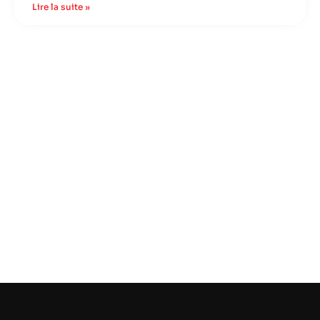
Lire la suite »
Contactez Atout Depann
Pour tout besoin de volets roulants, serrurerie ou vitrerie, faites
appel à Atout Depann. Nous vous garantissons une intervention
sous 24h.