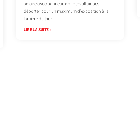
solaire avec panneaux photovoltaïques
déporter pour un maximum d’exposition à la
lumière du jour
LIRE LA SUITE »
actez Atout Depann
ulants, serrurerie ou vitrerie, faites appel à Atout Depann. Nous
garantissons une intervention sous 24h.