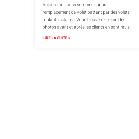
Aujourd’hui, nous sommes sur un
remplacement de Volet battant par des volets
roulants solaires. Vous trouverez ci-joint les
photos avant et après les clients en sont ravis.
LIRE LA SUITE »
Cont
Pour tout besoin de volets ro
vous 