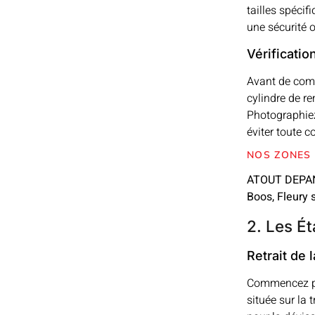
tailles spécif
une sécurité 
Vérificatio
Avant de com
cylindre de r
Photographiez 
éviter toute c
NOS ZONES 
ATOUT DEPA
Boos, Fleury 
2. Les É
Retrait de 
Commencez par 
située sur la 