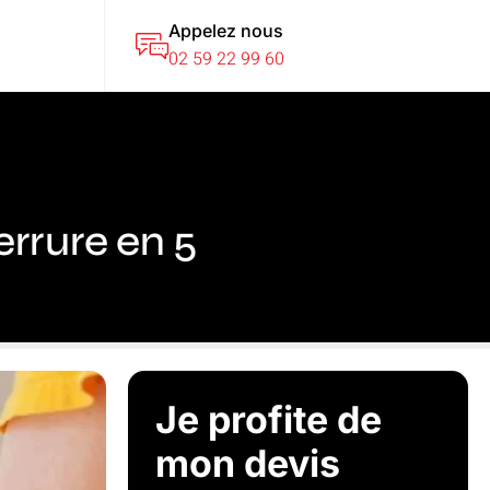
Appelez nous
T
02 59 22 99 60
rrure en 5
Je profite de
mon devis