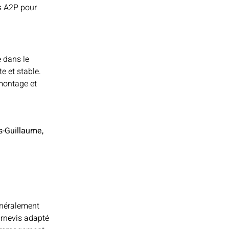
és A2P pour
é dans le
e et stable.
emontage et
s-Guillaume,
généralement
urnevis adapté