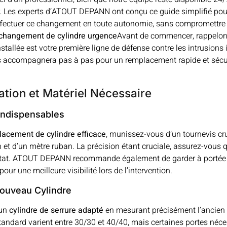
 Les experts d’ATOUT DEPANN ont conçu ce guide simplifié pou
ffectuer ce changement en toute autonomie, sans compromettre l
changement de cylindre urgence
Avant de commencer, rappelon
nstallée est votre première ligne de défense contre les intrusions 
 accompagnera pas à pas pour un remplacement rapide et sécur
ation et Matériel Nécessaire
 Indispensables
acement de cylindre efficace
, munissez-vous d’un tournevis cr
n et d’un mètre ruban. La précision étant cruciale, assurez-vous 
état. ATOUT DEPANN recommande également de garder à portée
our une meilleure visibilité lors de l’intervention.
ouveau Cylindre
 un
cylindre de serrure adapté
en mesurant précisément l’ancien
andard varient entre 30/30 et 40/40, mais certaines portes néce