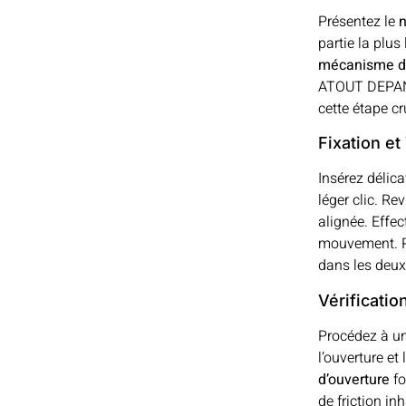
Présentez le
n
partie la plus
mécanisme de
ATOUT DEPANN
cette étape cr
Fixation e
Insérez délic
léger clic. Rev
alignée. Effe
mouvement. Pou
dans les deux
Vérificatio
Procédez à u
l’ouverture et
d’ouverture
fo
de friction in