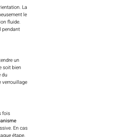
rientation. La
gneusement le
on fluide.
l pendant
tendre un
e soit bien
é du
e verrouillage
 fois
anisme
ssive. En cas
chaque étape.