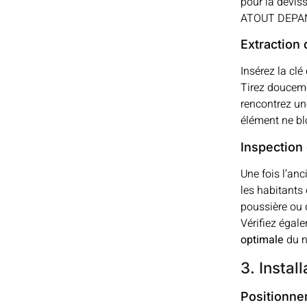
pour la dévis
ATOUT DEPANN 
Extraction 
Insérez la clé
Tirez doucemen
rencontrez un
élément ne bl
Inspection
Une fois l’anc
les habitants
poussière ou 
Vérifiez égal
optimale
du n
3. Instal
Positionne