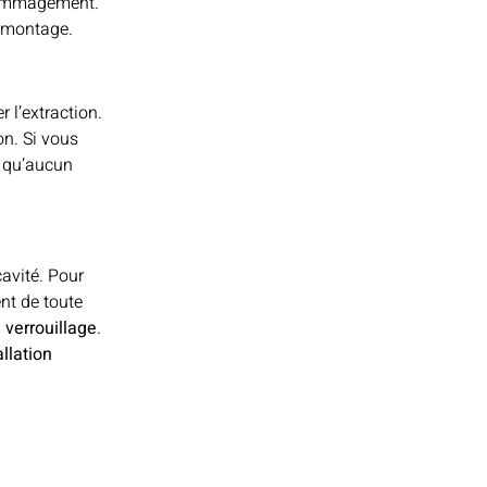
ndommagement.
remontage.
r l’extraction.
on. Si vous
ez qu’aucun
cavité. Pour
nt de toute
verrouillage
.
allation