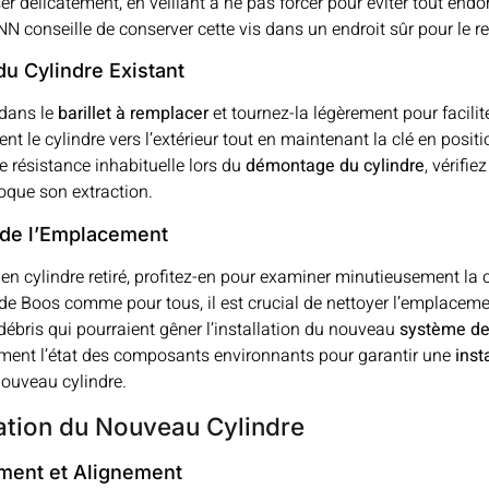
ser délicatement, en veillant à ne pas forcer pour éviter tout e
conseille de conserver cette vis dans un endroit sûr pour le 
du Cylindre Existant
 dans le
barillet à remplacer
et tournez-la légèrement pour facilite
t le cylindre vers l’extérieur tout en maintenant la clé en positi
e résistance inhabituelle lors du
démontage du cylindre
, vérifi
oque son extraction.
 de l’Emplacement
ien cylindre retiré, profitez-en pour examiner minutieusement la 
 de Boos comme pour tous, il est crucial de nettoyer l’emplaceme
débris qui pourraient gêner l’installation du nouveau
système de 
ement l’état des composants environnants pour garantir une
inst
ouveau cylindre.
lation du Nouveau Cylindre
ment et Alignement