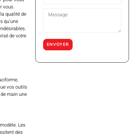
r vous
a qualité de
s qu’une
indésirables.
isé de votre
uciforme,
que vos outils
 de main une
 modèle. Les
ssitent des