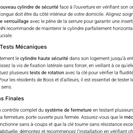
ouveau cylindre de sécurité
face à l’ouverture en vérifiant son o
 longue doit être du côté intérieur de votre domicile. Alignez soi
 verrouillage
avec le pêne de la serrure pour garantir une inserti
 recommande de maintenir le cylindre parfaitement horizonta
uciale.
t Tests Mécaniques
atement le
cylindre haute sécurité
dans son logement jusqu’à en
issez la vis de fixation latérale sans forcer, en veillant à ce qu’ell
ctuez plusieurs
tests de rotation
avec la clé pour vérifier la fluidit
r les résidents de Boos et d’ailleurs, il est essentiel de tester l
 sens.
ns Finales
n contrôle complet du
système de fermeture
en testant plusieurs
 la fermeture, porte ouverte puis fermée. Assurez-vous que le
méc
nctionne sans à-coups et que la clé tourne sans résistance exce
habituelle, démontez et recommencez l’installation en vérifiant 