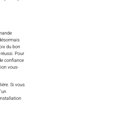
emande
 désormais
hoix du bon
 réussi. Pour
de confiance
tion vous-
ière. Si vous
d’un
installation