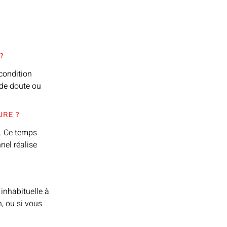
?
 condition
 de doute ou
URE ?
s. Ce temps
nel réalise
inhabituelle à
n, ou si vous