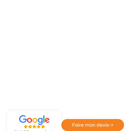
ATOUT DÉPANN' - ENTREPRISE DE SERRURERIE ET
VITRERIE
Dépannage rapide serrurerie à
Fleury sur Andelle
Faire mon devis