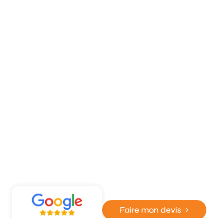
ATOUT DÉPANN' - ENTREPRISE DE SERRURERIE ET
VITRERIE
Artisan installation volets à
Isneauville
Faire mon devis