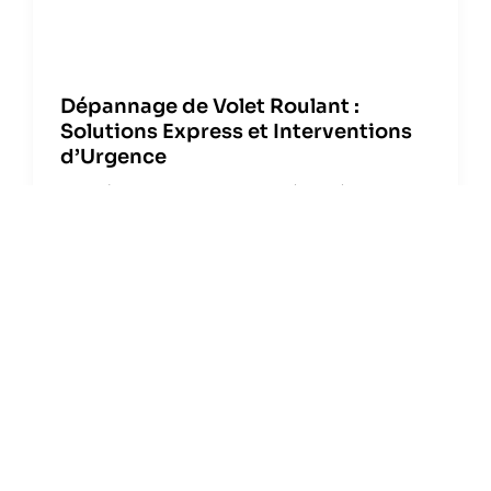
Dépannage de Volet Roulant :
Solutions Express et Interventions
d’Urgence
Face à un volet roulant bloqué ou défectueux,
chaque minute compte, surtout lorsqu’il s’agit
Lire la suite »