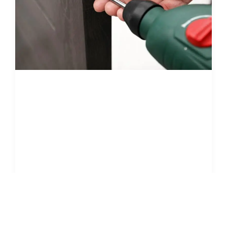
Remplacement de Verrou en
Urgence : Service Express 24h/24
Face à un verrou défectueux ou endommagé,
ATOUT DEPANN intervient rapidement pour