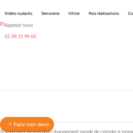
Volets roulants
Serrurerie
Vitrier
Nos réalisations
Co
Appelez nous
02 59 22 99 60
ATOUT DÉPANN' - ENTREPRISE DE SERRURERIE ET VITRERIE
Changement rapide
Isneauville
Faire mon devis
Si vous avez besoin d’un changement rapide de cylindre à Isneauv